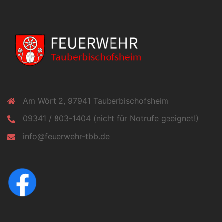
Am Wört 2, 97941 Tauberbischofsheim
09341 / 803-1404 (nicht für Notrufe geeignet!)
info@feuerwehr-tbb.de