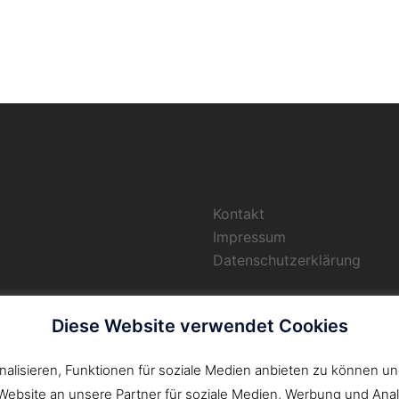
Kontakt
Impressum
Datenschutzerklärung
Suchen
Diese Website verwendet Cookies
gnet!)
nach:
lisieren, Funktionen für soziale Medien anbieten zu können un
ebsite an unsere Partner für soziale Medien, Werbung und Anal