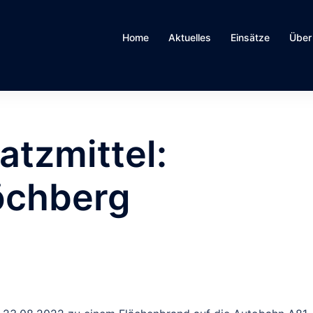
Home
Aktuelles
Einsätze
Über
atzmittel:
öchberg