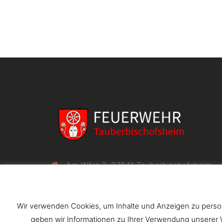
Am Wört 2, 97941 Tauberbischofsheim
09341 / 803-1404 (nicht für Notrufe geei
info@feuerwehr-tbb.de
Wir verwenden Cookies, um Inhalte und Anzeigen zu persona
geben wir Informationen zu Ihrer Verwendung unserer W