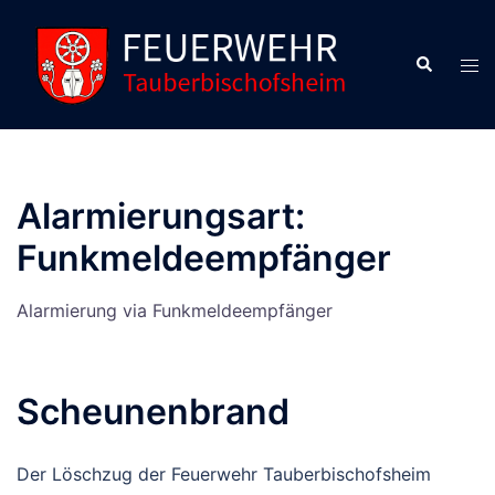
Zum
Inhalt
Suche
Men
springen
ums
Alarmierungsart:
Funkmeldeempfänger
Alarmierung via Funkmeldeempfänger
Scheunenbrand
Der Löschzug der Feuerwehr Tauberbischofsheim