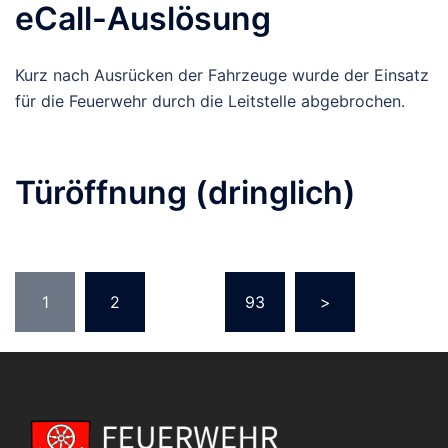
eCall-Auslösung
Kurz nach Ausrücken der Fahrzeuge wurde der Einsatz
für die Feuerwehr durch die Leitstelle abgebrochen.
Türöffnung (dringlich)
Seitennummerierung
1
2
…
93
>
der
Beiträge