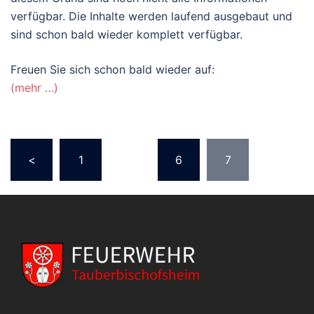
verfügbar. Die Inhalte werden laufend ausgebaut und
sind schon bald wieder komplett verfügbar.
Freuen Sie sich schon bald wieder auf:
(mehr …)
Seitennummerierung
<
1
…
6
7
der
Beiträge