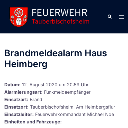
Zum
Inhalt
Suche
Men
springen
ums
Brandmeldealarm Haus
Heimberg
Datum:
12. August 2020 um 20:59 Uhr
Alarmierungsart:
Funkmeldeempfänger
Einsatzart:
Brand
Einsatzort:
Tauberbischofsheim, Am Heimbergsflur
Einsatzleiter:
Feuerwehrkommandant Michael Noe
Einheiten und Fahrzeuge: