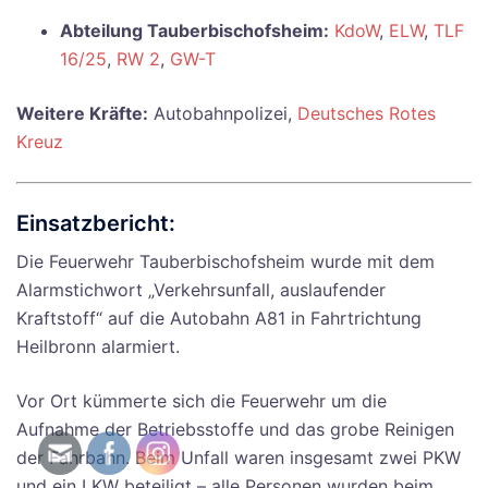
Abteilung Tauberbischofsheim:
KdoW
,
ELW
,
TLF
16/25
,
RW 2
,
GW-T
Weitere Kräfte:
Autobahnpolizei,
Deutsches Rotes
Kreuz
Einsatzbericht:
Die Feuerwehr Tauberbischofsheim wurde mit dem
Alarmstichwort „Verkehrsunfall, auslaufender
Kraftstoff“ auf die Autobahn A81 in Fahrtrichtung
Heilbronn alarmiert.
Vor Ort kümmerte sich die Feuerwehr um die
Aufnahme der Betriebsstoffe und das grobe Reinigen
der Fahrbahn. Beim Unfall waren insgesamt zwei PKW
und ein LKW beteiligt – alle Personen wurden beim