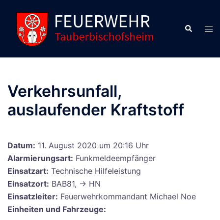
Zum
Inhalt
Suche
Men
springen
ums
Verkehrsunfall,
auslaufender Kraftstoff
Datum:
11. August 2020 um 20:16 Uhr
Alarmierungsart:
Funkmeldeempfänger
Einsatzart:
Technische Hilfeleistung
Einsatzort:
BAB81, -> HN
Einsatzleiter:
Feuerwehrkommandant Michael Noe
Einheiten und Fahrzeuge: