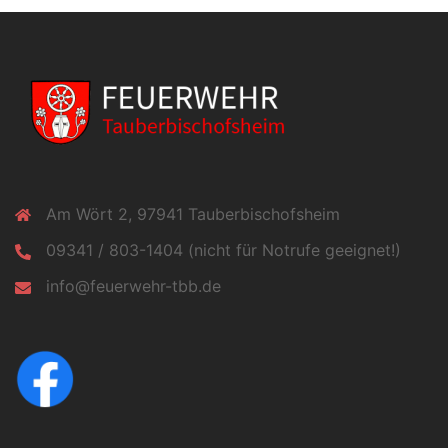
Am Wört 2, 97941 Tauberbischofsheim
09341 / 803-1404 (nicht für Notrufe geeignet!)
info@feuerwehr-tbb.de