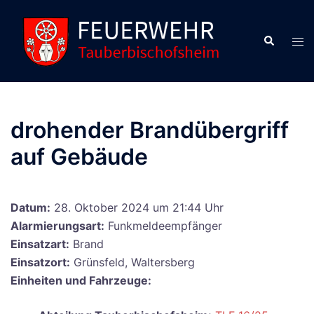
Zum
Inhalt
Suche
Men
springen
ums
drohender Brandübergriff
auf Gebäude
Datum:
28. Oktober 2024 um 21:44 Uhr
Alarmierungsart:
Funkmeldeempfänger
Einsatzart:
Brand
Einsatzort:
Grünsfeld, Waltersberg
Einheiten und Fahrzeuge: