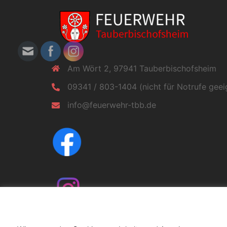
Am Wört 2, 97941 Tauberbischofsheim
09341 / 803-1404 (nicht für Notrufe geei
info@feuerwehr-tbb.de