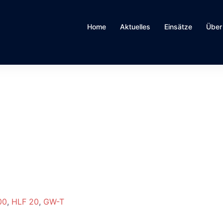
Home
Aktuelles
Einsätze
Über
00
,
HLF 20
,
GW-T