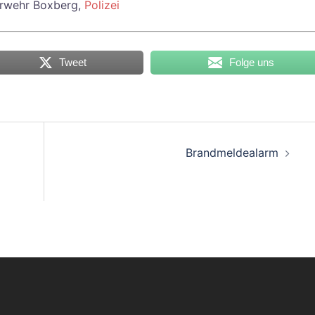
erwehr Boxberg,
Polizei
Tweet
Folge uns
on
Brandmeldealarm