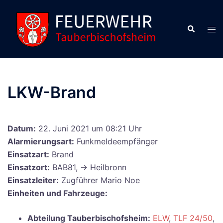
Zum
Inhalt
Suche
Men
springen
ums
LKW-Brand
Datum:
22. Juni 2021 um 08:21 Uhr
Alarmierungsart:
Funkmeldeempfänger
Einsatzart:
Brand
Einsatzort:
BAB81, -> Heilbronn
Einsatzleiter:
Zugführer Mario Noe
Einheiten und Fahrzeuge:
Abteilung Tauberbischofsheim:
ELW
,
TLF 24/50
,