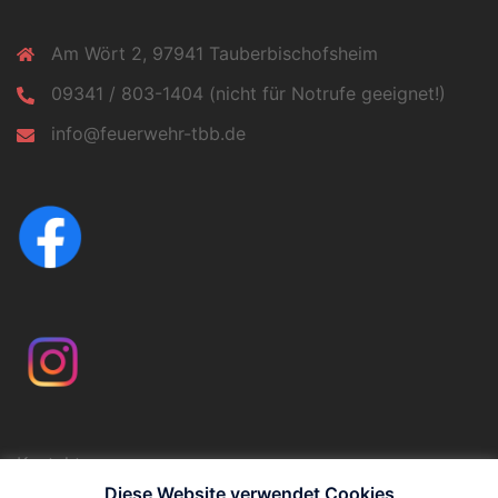
Am Wört 2, 97941 Tauberbischofsheim
09341 / 803-1404 (nicht für Notrufe geeignet!)
info@feuerwehr-tbb.de
Kontakt
Impressum
Diese Website verwendet Cookies