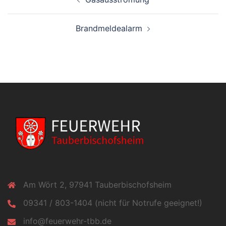
Brandmeldealarm
Am Wört 2, 97941 Tauberbischofsheim
09341 / 803-1404 (nicht für Notrufe geeignet!)
info@feuerwehr-tbb.de