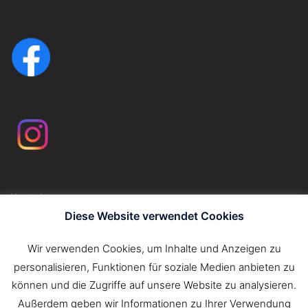
Kontakt
Impressum
Diese Website verwendet Cookies
Datenschutzerklärung
Wir verwenden Cookies, um Inhalte und Anzeigen zu
personalisieren, Funktionen für soziale Medien anbieten zu
Suchen
können und die Zugriffe auf unsere Website zu analysieren.
nach:
Außerdem geben wir Informationen zu Ihrer Verwendung