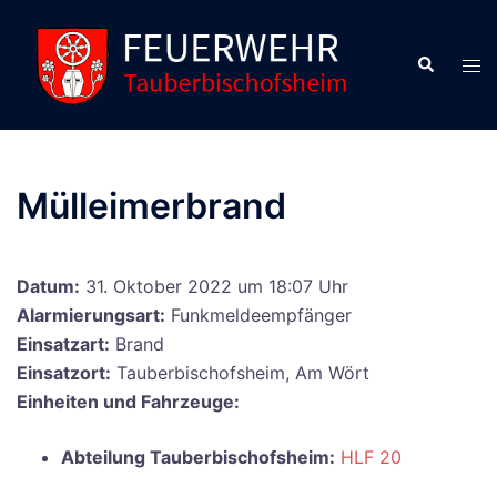
Zum
Inhalt
Suche
Men
springen
ums
Mülleimerbrand
Datum:
31. Oktober 2022 um 18:07 Uhr
Alarmierungsart:
Funkmeldeempfänger
Einsatzart:
Brand
Einsatzort:
Tauberbischofsheim, Am Wört
Einheiten und Fahrzeuge:
Abteilung Tauberbischofsheim:
HLF 20