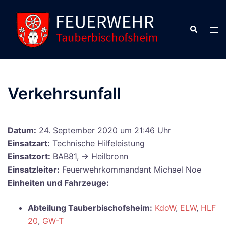
Verkehrsunfall
Datum:
24. September 2020 um 21:46 Uhr
Einsatzart:
Technische Hilfeleistung
Einsatzort:
BAB81, -> Heilbronn
Einsatzleiter:
Feuerwehrkommandant Michael Noe
Einheiten und Fahrzeuge:
Abteilung Tauberbischofsheim:
KdoW
,
ELW
,
HLF
20
,
GW-T