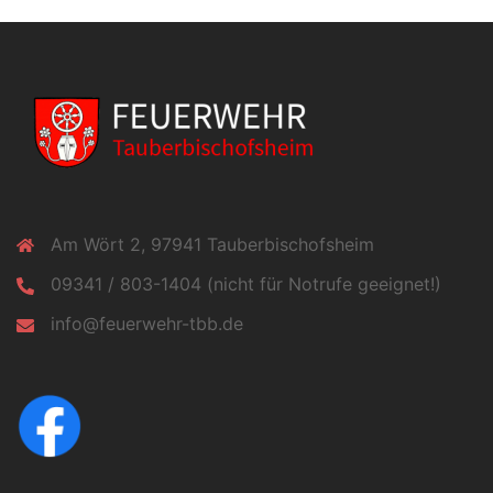
Am Wört 2, 97941 Tauberbischofsheim
09341 / 803-1404 (nicht für Notrufe geeignet!)
info@feuerwehr-tbb.de