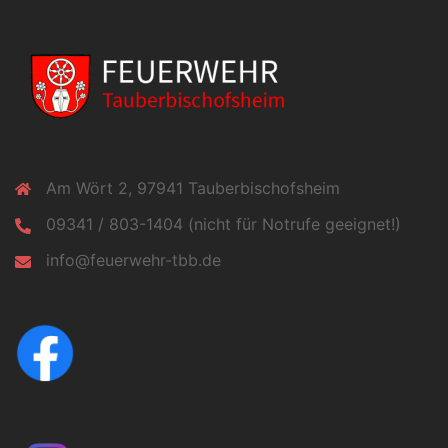
Am Wört 2, 97941 Tauberbischofsheim
09341 / 803-1404 (nicht für Notrufe geeignet!)
info@feuerwehr-tbb.de