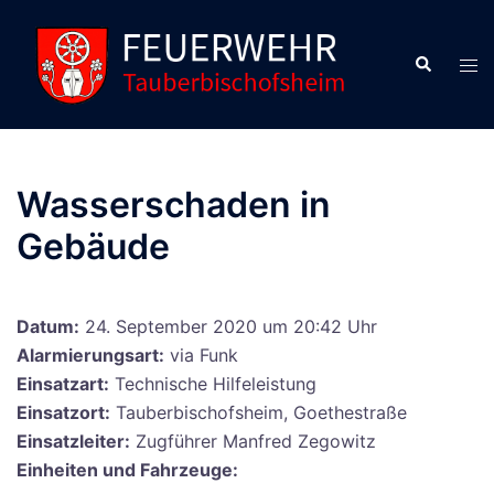
Zum
Inhalt
Suche
Men
springen
ums
Wasserschaden in
Gebäude
Datum:
24. September 2020 um 20:42 Uhr
Alarmierungsart:
via Funk
Einsatzart:
Technische Hilfeleistung
Einsatzort:
Tauberbischofsheim, Goethestraße
Einsatzleiter:
Zugführer Manfred Zegowitz
Einheiten und Fahrzeuge: