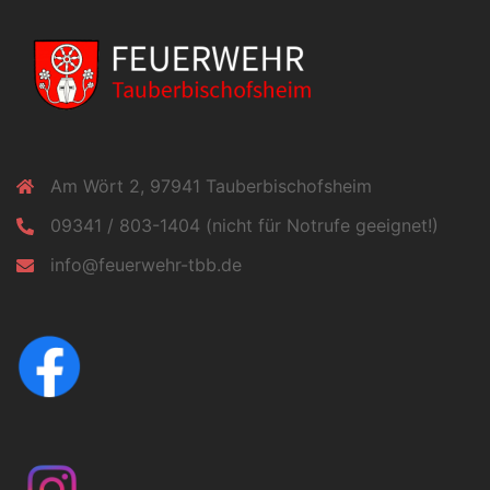
Am Wört 2, 97941 Tauberbischofsheim
09341 / 803-1404 (nicht für Notrufe geeignet!)
info@feuerwehr-tbb.de